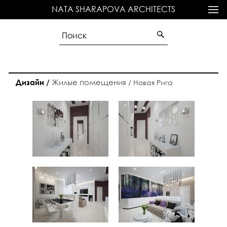
NATA SHARAPOVA ARCHITECTS
Жилые помещения
Дизайн /
/
Новая Рига