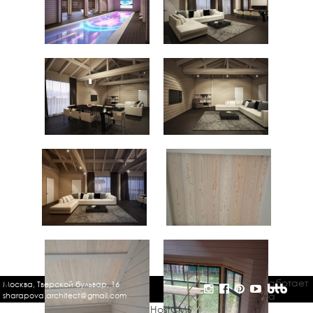
Работает
Москва, Тверской бульвар, 16
на
sharapova.architect@gmail.com
HostCMS