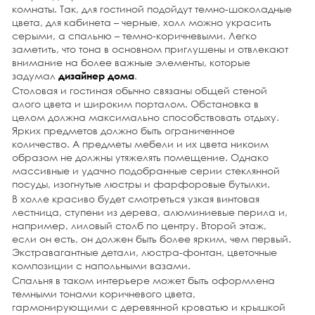
комнаты. Так, для гостиной подойдут темно-шоколадные
В действительности, это не что иное, как стереотипы,
цвета, для кабинета – черные, холл можно украсить
которые ограничивают воображение. Потому что
серыми, а спальню – темно-коричневыми. Легко
градация этого цвета включает в себя огромное число
разнообразных оттенков, открывая при этом
заметить, что тона в основном приглушены и отвлекают
невероятные границы и пространства для полета мысли
внимание на более важные элементы, которые
дизайнера.
задумал
.
дизайнер дома
Столовая и гостиная обычно связаны общей стеной
подробнее
алого цвета и широким порталом. Обстановка в
целом должна максимально способствовать отдыху.
26 октября 2014 г.
Ярких предметов должно быть ограниченное
Совершенно по-особенному можно оформить
интерьер на кухне, если придерживаться
количество. А предметы мебели и их цвета никоим
скандинавского стиля. Несмотря на то, что этот дизайн
образом не должны утяжелять помещение. Однако
характеризуется лаконичностью, оформление
массивные и удачно подобранные серии стеклянной
получается на удивление уютным и душевным, а
дизайн
посуды, изогнутые люстры и фарфоровые бутылки.
интерьера стоимость
, несущий такие свойства,
В холле красиво будет смотреться узкая винтовая
оправдан всеми средствами. В его основе лежит
лестница, ступени из дерева, алюминиевые перила и,
спокойствие, простота, натуральность, ясность и мягкие
например, лиловый столб по центру. Второй этаж,
гармоничные цвета, свет и фактуры. Создается это
милое великолепие воплощением дизайнерской
если он есть, он должен быть более ярким, чем первый.
фантазии.
Экстравагантные детали, люстра-фонтан, цветочные
композиции с напольными вазами.
подробнее
Спальня в таком интерьере может быть оформлена
темными тонами коричневого цвета,
25 октября 2014 г.
гармонирующими с деревянной кроватью и крышкой
Не секрет, что просторная и светлая комната