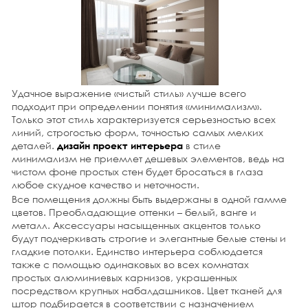
27 октября 2014 г.
Франция – всемирная законодательница моды, а вот
Италия справедливо носит знамя хранительницы
вневременного шика. Дом итальянца, как и его
гардероб, предстает образчиком изысканного вкуса,
совокупностью бессмертной классики и модного
веяния, воплощением в непревзойденной, качественной
и эстетической мебели.
Удачное выражение «чистый стиль» лучше всего
подходит при определении понятия «минимализм».
подробнее
Только этот стиль характеризуется серьезностью всех
линий, строгостью форм, точностью самых мелких
27 октября 2014 г.
Омбре представляет собой тренд интерьера, его
деталей.
в стиле
дизайн проект интерьера
основу составляет переход цвета от темного тона к
минимализм не приемлет дешевых элементов, ведь на
светлому, то же касается и оттенков. Этот прием
чистом фоне простых стен будет бросаться в глаза
можно также назвать «деграде», «градиент» и применять
любое скудное качество и неточности.
его для разных деталей при оформлении помещений,
Все помещения должны быть выдержаны в одной гамме
что часто делает, скажем,
дизайнер загородных
цветов. Преобладающие оттенки – белый, ванге и
домов
. Есть несколько основных идей, где допускается
металл. Аксессуары насыщенных акцентов только
применить эффект омбре для интерьеров.
будут подчеркивать строгие и элегантные белые стены и
подробнее
гладкие потолки. Единство интерьера соблюдается
также с помощью одинаковых во всех комнатах
26 октября 2014 г.
простых алюминиевых карнизов, украшенных
В результате упоминания оттенков розового в
посредством крупных набалдашников. Цвет тканей для
интерьере, у большей части в голове ассоциативно
штор подбирается в соответствии с назначением
всплывает образ детской комнаты или девичий будуар.