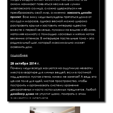
окном начинают появляться несмелые лучики
мартовского солнца, сложно удержаться и не
преобразовать свой мир, а именно:
заказать дизайн
проект
. Всю зиму люди вынуждены прятаться дома от
холода и морозов, однако весной можно широко
расправить крылья и заставить интерьер «цвести»
вместе с первой зеленью, пучками на вишнях и яблонях,
наполняя комнату с помощью ласковых и мягких ноток
весенних оттенков. В интерьере пастельные тона – это
радикальный шаг, который максимально может
освежить дом.
подробнее
28 октября 2014 г.
Почему люди всегда жалуются на ощутимую нехватку
места в квартире для личных вещей, если в гостиной
над диваном пустая стена, ничем не занятая? А ведь это
целое поле для идей, чистое пространство, чтобы
построить и организовать систему хранения
декоративных и часто используемых предметов. Любой
дизайнер дома
не упустит шанс, поиграть с этим
элементом в интерьере.
подробнее