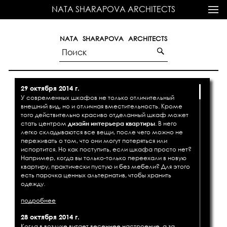
NATA SHARAPOVA ARCHITECTS
NATA SHARAPOVA ARCHITECTS
29 октября 2014 г.
У современных шкафов не только отличительный
внешний вид, но и отличная вместительность. Кроме
того действительно красиво отделанный шкаф может
стать центром
дизайн интерьера квартиры
. В него
легко складываются все вещи, после чего можно не
переживать о том, что они могут потеряться или
испортится. Но как поступить, если шкафа просто нет?
Например, когда вы только-только переехали в новую
квартиру, практически пустую и без мебели? Для этого
есть парочка ценных альтернатив, чтобы хранить
одежду.
подробнее
28 октября 2014 г.
Когда в воздухе витает весеннее настроение, а за