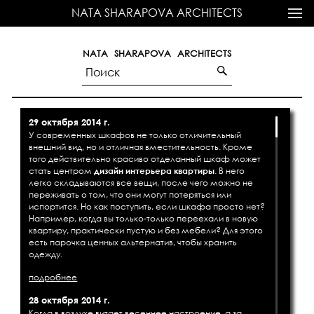
NATA SHARAPOVA ARCHITECTS
NATA SHARAPOVA ARCHITECTS
29 октября 2014 г.
У современных шкафов не только отличительный
внешний вид, но и отличная вместительность. Кроме
того действительно красиво отделанный шкаф может
стать центром
дизайн интерьера квартиры
. В него
легко складываются все вещи, после чего можно не
переживать о том, что они могут потеряться или
испортится. Но как поступить, если шкафа просто нет?
Например, когда вы только-только переехали в новую
квартиру, практически пустую и без мебели? Для этого
есть парочка ценных альтернатив, чтобы хранить
одежду.
подробнее
28 октября 2014 г.
Когда в воздухе витает весеннее настроение, а за