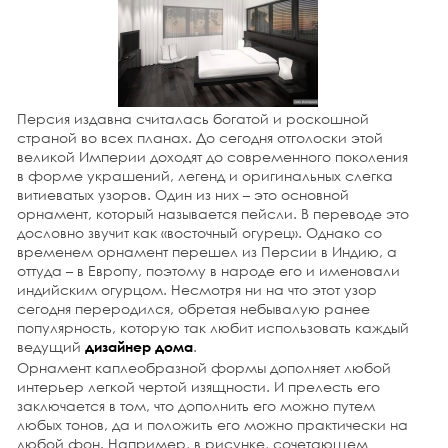
27 октября 2014 г.
Франция – всемирная законодательница моды, а вот
Италия справедливо носит знамя хранительницы
вневременного шика. Дом итальянца, как и его
гардероб, предстает образчиком изысканного вкуса,
совокупностью бессмертной классики и модного
веяния, воплощением в непревзойденной, качественной
Персия издавна считалась богатой и роскошной
и эстетической мебели.
страной во всех планах. До сегодня отголоски этой
великой Империи доходят до современного поколения
подробнее
в форме украшений, легенд и оригинальных слегка
27 октября 2014 г.
витиеватых узоров. Один из них – это основной
Омбре представляет собой тренд интерьера, его
орнамент, который называется пейсли. В переводе это
основу составляет переход цвета от темного тона к
дословно звучит как «восточный огурец». Однако со
светлому, то же касается и оттенков. Этот прием
временем орнамент перешел из Персии в Индию, а
можно также назвать «деграде», «градиент» и применять
оттуда – в Европу, поэтому в народе его и именовали
его для разных деталей при оформлении помещений,
индийским огурцом. Несмотря ни на что этот узор
что часто делает, скажем,
дизайнер загородных
сегодня переродился, обретая небывалую ранее
домов
. Есть несколько основных идей, где допускается
популярность, которую так любит использовать каждый
применить эффект омбре для интерьеров.
ведущий
.
дизайнер дома
подробнее
Орнамент каплеобразной формы дополняет любой
интерьер легкой чертой изящности. И прелесть его
26 октября 2014 г.
заключается в том, что дополнить его можно путем
В результате упоминания оттенков розового в
любых тонов, да и положить его можно практически на
интерьере, у большей части в голове ассоциативно
любой фон. Например, в рисунке, сочетающем
всплывает образ детской комнаты или девичий будуар.