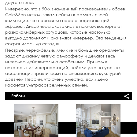
другого типа.
способствует лучшему и более приятному отдыху, да и
думать там легче. Лучи солнечного света, наполняющие
Интересно, что в 90-х знаменитый производитель обоев
интерьер, делают его красочнее, вдохновляя в него
Cole&Son использовал пейсли в рамках своей
«жизнь». Это, в свою очередь, благоприятно сказывается
коллекции, что произвело просто потрясающий
на психике и общем состоянии человека. Но что
эффект. Дизайнеры оказались в полном восторге от
делать, если, допустим, окна квартиры не выходят на
разнокалиберных «огурцов», которые настолько
солнечную сторону? Или само по себе помещение
выгодно дополняют и оживляют интерьер. Эта тенденция
кажется тесным и мрачным? Так вот, грамотный
сохранилась до сегодня.
дизайнер частных домов
и квартир знает несколько
приемов, которые будут способствовать визуальному
Пестрые, черно-белые, мелкие и большие орнаменты
расширению пространства, делая при этом светлее
задают дизайну четкую атмосферу и делают весь
комнату.
интерьер действительно особенным. Причем в
некоторых из интерпретаций, пейсли уже на уровне
подробнее
ассоциация практически не связывается с культурой
древней Персии, что очень уместно, если дело
25 октября 2014 г.
касается ультрасовременных стилей.
Культурное движение эпохи ренессанса родилось в
Италии 16 века и имела тенденции активного развития
до 18 века, охватив при этом все страны европейского
Работы
континента. Этот период времени историки
характеризуют как отрезок, когда возродился и
процветал гуманизм, демонстрировался роскошный
стиль жизни, это также период финансового и
духовного богатства.
Дизайн интерьера квартиры
в
стиле Ренессанс – это сущая нарочитая роскошь,
вычурность творений дизайна и помпезность в