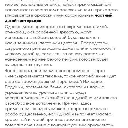
теплые пастельные оттенки, пейсли ярким акцентом
В действительности, это не что иное, как стереотипы,
напоминает о восточном происхождении и прекрасно
которые ограничивают воображение. Потому что
градация этого цвета включает в себя огромное число
вписывается в арабский или колониальный
частный
разнообразных оттенков, открывая при этом
.
дизайн интерьера
невероятные границы и пространства для полета мысли
Однако, даже приверженцы современных стилей,
дизайнера.
отличающихся особенной яркостью, могут
использовать пейсли, который будет выполнен
подробнее
насыщенными и пестрыми цветами. Посредством
26 октября 2014 г.
«огуречного принта» можно даже прийти к нежному и
Совершенно по-особенному можно оформить
легкому дизайну, если взять за основу пастель, с
интерьер на кухне, если придерживаться
нанесением на нее белого пейсли, который будет
скандинавского стиля. Несмотря на то, что этот дизайн
выглядеть, как кружево.
характеризуется лаконичностью, оформление
Чаще всего, носителем этого орнамента в черте
получается на удивление уютным и душевным, а
дизайн
интерьера является текстиль, такое употребление идет
интерьера стоимость
, несущий такие свойства,
еще со времен древней Персидской Империи.
оправдан всеми средствами. В его основе лежит
Подушки, постельное белье, скатерти и шторы с
спокойствие, простота, натуральность, ясность и мягкие
гармоничные цвета, свет и фактуры. Создается это
украшением «огуречного принта» будут
милое великолепие воплощением дизайнерской
восприниматься как яркий акцент дизайна или как его
фантазии.
своеобразное дополнение. Причем, здесь
примечательно одно условие, которое в целом не
подробнее
особо существенно, если дизайн выполняет мастер:
красочный и густой принт современного стиля не
25 октября 2014 г.
потерпит смешение с конкурирующим орнаментом
Не секрет, что просторная и светлая комната