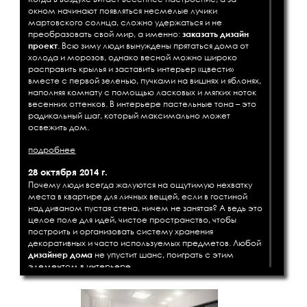
окном начинают появляться несмелые лучики
мартовского солнца, сложно удержаться и не
преобразовать свой мир, а именно:
заказать дизайн
проект
. Всю зиму люди вынуждены прятаться дома от
холода и морозов, однако весной можно широко
расправить крылья и заставить интерьер «цвести»
вместе с первой зеленью, пучками на вишнях и яблонях,
наполняя комнату с помощью ласковых и мягких ноток
весенних оттенков. В интерьере пастельные тона – это
радикальный шаг, который максимально может
освежить дом.
подробнее
28 октября 2014 г.
Почему люди всегда жалуются на ощутимую нехватку
места в квартире для личных вещей, если в гостиной
над диваном пустая стена, ничем не занятая? А ведь это
целое поле для идей, чистое пространство, чтобы
построить и организовать систему хранения
декоративных и часто используемых предметов. Любой
дизайнер дома
не упустит шанс, поиграть с этим
элементом в интерьере.
подробнее