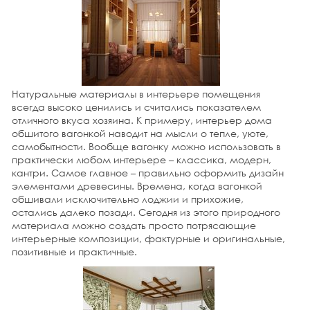
27 октября 2014 г.
Франция – всемирная законодательница моды, а вот
Италия справедливо носит знамя хранительницы
вневременного шика. Дом итальянца, как и его
гардероб, предстает образчиком изысканного вкуса,
совокупностью бессмертной классики и модного
веяния, воплощением в непревзойденной, качественной
и эстетической мебели.
Натуральные материалы в интерьере помещения
всегда высоко ценились и считались показателем
подробнее
отличного вкуса хозяина. К примеру, интерьер дома
обшитого вагонкой наводит на мысли о тепле, уюте,
27 октября 2014 г.
Омбре представляет собой тренд интерьера, его
самобытности. Вообще вагонку можно использовать в
основу составляет переход цвета от темного тона к
практически любом интерьере – классика, модерн,
светлому, то же касается и оттенков. Этот прием
кантри. Самое главное – правильно оформить дизайн
можно также назвать «деграде», «градиент» и применять
элементами древесины. Времена, когда вагонкой
его для разных деталей при оформлении помещений,
обшивали исключительно лоджии и прихожие,
что часто делает, скажем,
дизайнер загородных
остались далеко позади. Сегодня из этого природного
домов
. Есть несколько основных идей, где допускается
материала можно создать просто потрясающие
применить эффект омбре для интерьеров.
интерьерные композиции, фактурные и оригинальные,
подробнее
позитивные и практичные.
26 октября 2014 г.
В результате упоминания оттенков розового в
интерьере, у большей части в голове ассоциативно
всплывает образ детской комнаты или девичий будуар.