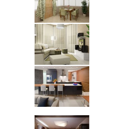
В действительности, это не что иное, как стереотипы,
которые ограничивают воображение. Потому что
градация этого цвета включает в себя огромное число
разнообразных оттенков, открывая при этом
невероятные границы и пространства для полета мысли
дизайнера.
подробнее
26 октября 2014 г.
Совершенно по-особенному можно оформить
интерьер на кухне, если придерживаться
скандинавского стиля. Несмотря на то, что этот дизайн
характеризуется лаконичностью, оформление
получается на удивление уютным и душевным, а
дизайн
интерьера стоимость
, несущий такие свойства,
оправдан всеми средствами. В его основе лежит
спокойствие, простота, натуральность, ясность и мягкие
гармоничные цвета, свет и фактуры. Создается это
милое великолепие воплощением дизайнерской
фантазии.
подробнее
25 октября 2014 г.
Не секрет, что просторная и светлая комната