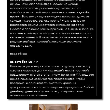
окном начинают появляться несмелые лучики
мартовского солнца, сложно удержаться и не
преобразовать свой мир, а именно:
заказать дизайн
проект
. Всю зиму люди вынуждены прятаться дома от
холода и морозов, однако весной можно широко
расправить крылья и заставить интерьер «цвести»
вместе с первой зеленью, пучками на вишнях и яблонях,
наполняя комнату с помощью ласковых и мягких ноток
весенних оттенков. В интерьере пастельные тона – это
радикальный шаг, который максимально может
освежить дом.
подробнее
28 октября 2014 г.
Почему люди всегда жалуются на ощутимую нехватку
места в квартире для личных вещей, если в гостиной
над диваном пустая стена, ничем не занятая? А ведь это
целое поле для идей, чистое пространство, чтобы
построить и организовать систему хранения
декоративных и часто используемых предметов. Любой
дизайнер дома
не упустит шанс, поиграть с этим
элементом в интерьере.
подробнее