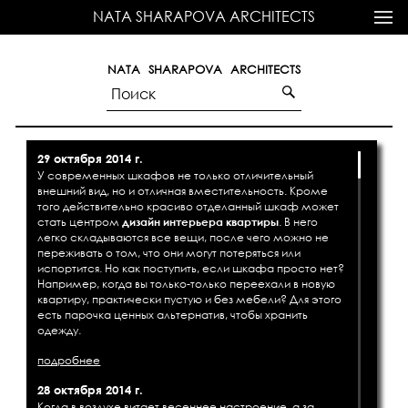
NATA SHARAPOVA ARCHITECTS
NATA SHARAPOVA ARCHITECTS
29 октября 2014 г.
У современных шкафов не только отличительный
внешний вид, но и отличная вместительность. Кроме
того действительно красиво отделанный шкаф может
стать центром
дизайн интерьера квартиры
. В него
легко складываются все вещи, после чего можно не
переживать о том, что они могут потеряться или
испортится. Но как поступить, если шкафа просто нет?
Например, когда вы только-только переехали в новую
квартиру, практически пустую и без мебели? Для этого
есть парочка ценных альтернатив, чтобы хранить
одежду.
подробнее
28 октября 2014 г.
Когда в воздухе витает весеннее настроение, а за