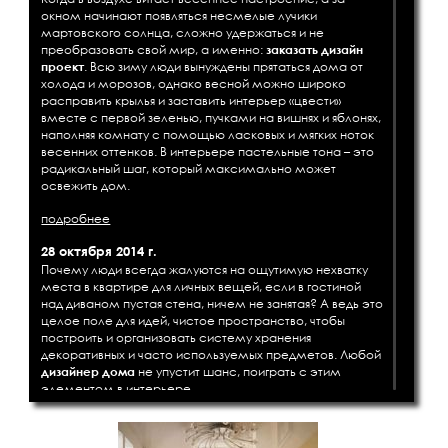
окном начинают появляться несмелые лучики
мартовского солнца, сложно удержаться и не
преобразовать свой мир, а именно:
заказать дизайн
проект
. Всю зиму люди вынуждены прятаться дома от
холода и морозов, однако весной можно широко
расправить крылья и заставить интерьер «цвести»
вместе с первой зеленью, пучками на вишнях и яблонях,
наполняя комнату с помощью ласковых и мягких ноток
весенних оттенков. В интерьере пастельные тона – это
радикальный шаг, который максимально может
освежить дом.
подробнее
28 октября 2014 г.
Почему люди всегда жалуются на ощутимую нехватку
места в квартире для личных вещей, если в гостиной
над диваном пустая стена, ничем не занятая? А ведь это
целое поле для идей, чистое пространство, чтобы
построить и организовать систему хранения
декоративных и часто используемых предметов. Любой
дизайнер дома
не упустит шанс, поиграть с этим
элементом в интерьере.
подробнее