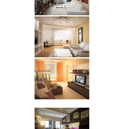
В действительности, это не что иное, как стереотипы,
которые ограничивают воображение. Потому что
градация этого цвета включает в себя огромное число
разнообразных оттенков, открывая при этом
невероятные границы и пространства для полета мысли
дизайнера.
подробнее
26 октября 2014 г.
Совершенно по-особенному можно оформить
интерьер на кухне, если придерживаться
скандинавского стиля. Несмотря на то, что этот дизайн
характеризуется лаконичностью, оформление
получается на удивление уютным и душевным, а
дизайн
интерьера стоимость
, несущий такие свойства,
оправдан всеми средствами. В его основе лежит
спокойствие, простота, натуральность, ясность и мягкие
гармоничные цвета, свет и фактуры. Создается это
милое великолепие воплощением дизайнерской
фантазии.
подробнее
25 октября 2014 г.
Не секрет, что просторная и светлая комната