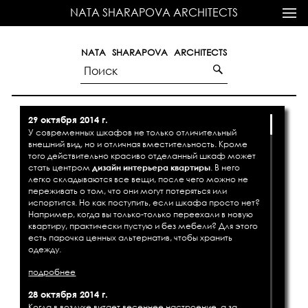
NATA SHARAPOVA ARCHITECTS
NATA SHARAPOVA ARCHITECTS
29 октября 2014 г.
У современных шкафов не только отличительный
внешний вид, но и отличная вместительность. Кроме
того действительно красиво отделанный шкаф может
стать центром
дизайн интерьера квартиры
. В него
легко складываются все вещи, после чего можно не
переживать о том, что они могут потеряться или
испортится. Но как поступить, если шкафа просто нет?
Например, когда вы только-только переехали в новую
квартиру, практически пустую и без мебели? Для этого
есть парочка ценных альтернатив, чтобы хранить
одежду.
подробнее
28 октября 2014 г.
Когда в воздухе витает весеннее настроение, а за