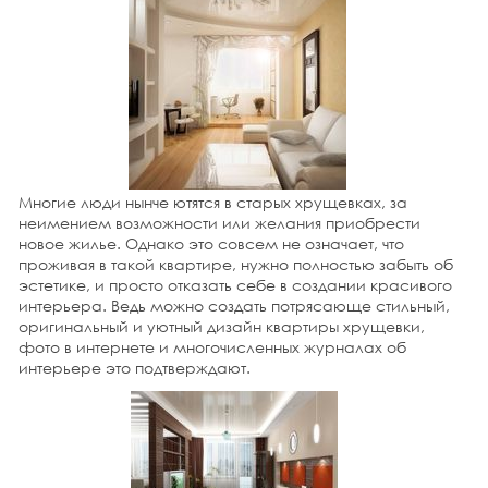
27 октября 2014 г.
Франция – всемирная законодательница моды, а вот
Италия справедливо носит знамя хранительницы
вневременного шика. Дом итальянца, как и его
гардероб, предстает образчиком изысканного вкуса,
совокупностью бессмертной классики и модного
веяния, воплощением в непревзойденной, качественной
и эстетической мебели.
подробнее
Многие люди нынче ютятся в старых хрущевках, за
27 октября 2014 г.
неимением возможности или желания приобрести
Омбре представляет собой тренд интерьера, его
новое жилье. Однако это совсем не означает, что
основу составляет переход цвета от темного тона к
проживая в такой квартире, нужно полностью забыть об
светлому, то же касается и оттенков. Этот прием
эстетике, и просто отказать себе в создании красивого
можно также назвать «деграде», «градиент» и применять
его для разных деталей при оформлении помещений,
интерьера. Ведь можно создать потрясающе стильный,
что часто делает, скажем,
дизайнер загородных
оригинальный и уютный дизайн квартиры хрущевки,
домов
. Есть несколько основных идей, где допускается
фото в интернете и многочисленных журналах об
применить эффект омбре для интерьеров.
интерьере это подтверждают.
подробнее
26 октября 2014 г.
В результате упоминания оттенков розового в
интерьере, у большей части в голове ассоциативно
всплывает образ детской комнаты или девичий будуар.