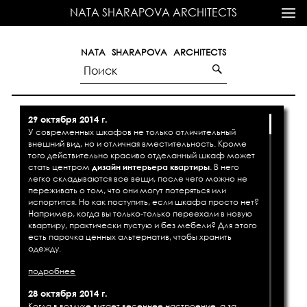
NATA SHARAPOVA ARCHITECTS
NATA SHARAPOVA ARCHITECTS
29 октября 2014 г.
У современных шкафов не только отличительный
внешний вид, но и отличная вместительность. Кроме
того действительно красиво отделанный шкаф может
стать центром
дизайн интерьера квартиры
. В него
легко складываются все вещи, после чего можно не
переживать о том, что они могут потеряться или
испортится. Но как поступить, если шкафа просто нет?
Например, когда вы только-только переехали в новую
квартиру, практически пустую и без мебели? Для этого
есть парочка ценных альтернатив, чтобы хранить
одежду.
подробнее
28 октября 2014 г.
Когда в воздухе витает весеннее настроение, а за