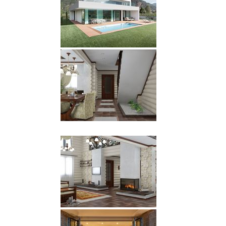
В действительности, это не что иное, как стереотипы,
которые ограничивают воображение. Потому что
градация этого цвета включает в себя огромное число
разнообразных оттенков, открывая при этом
невероятные границы и пространства для полета мысли
дизайнера.
подробнее
26 октября 2014 г.
Совершенно по-особенному можно оформить
интерьер на кухне, если придерживаться
скандинавского стиля. Несмотря на то, что этот дизайн
характеризуется лаконичностью, оформление
получается на удивление уютным и душевным, а
дизайн
интерьера стоимость
, несущий такие свойства,
оправдан всеми средствами. В его основе лежит
спокойствие, простота, натуральность, ясность и мягкие
гармоничные цвета, свет и фактуры. Создается это
милое великолепие воплощением дизайнерской
фантазии.
подробнее
25 октября 2014 г.
Не секрет, что просторная и светлая комната