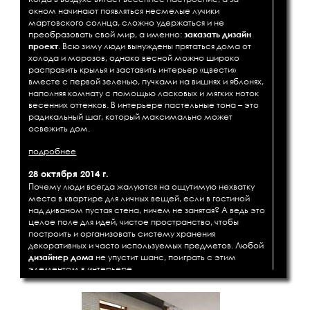
окном начинают появляться несмелые лучики
мартовского солнца, сложно удержаться и не
преобразовать свой мир, а именно:
заказать дизайн
проект
. Всю зиму люди вынуждены прятаться дома от
холода и морозов, однако весной можно широко
расправить крылья и заставить интерьер «цвести»
вместе с первой зеленью, пучками на вишнях и яблонях,
наполняя комнату с помощью ласковых и мягких ноток
весенних оттенков. В интерьере пастельные тона – это
радикальный шаг, который максимально может
освежить дом.
подробнее
28 октября 2014 г.
Почему люди всегда жалуются на ощутимую нехватку
места в квартире для личных вещей, если в гостиной
над диваном пустая стена, ничем не занятая? А ведь это
целое поле для идей, чистое пространство, чтобы
построить и организовать систему хранения
декоративных и часто используемых предметов. Любой
дизайнер дома
не упустит шанс, поиграть с этим
элементом в интерьере.
подробнее